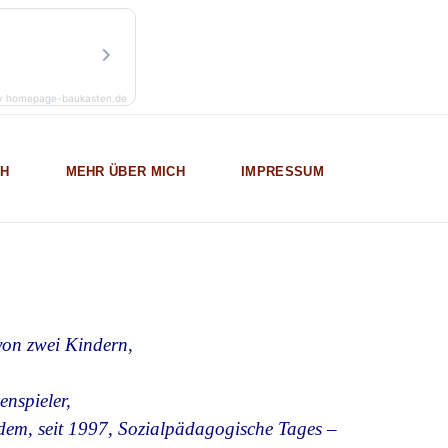
y homepage-baukasten.de
CH
MEHR ÜBER MICH
IMPRESSUM
von zwei Kindern,
enspieler,
dem, seit 1997, Sozialpädagogische Tages –